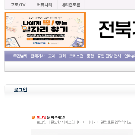
주간날씨
전체기사
교계
교회
크리스천
종합
공연· 찬양· 전시
인터뷰