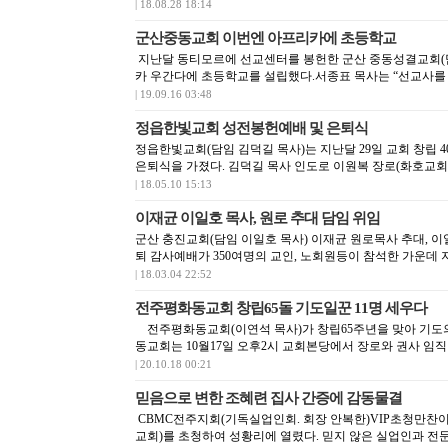
| 18.08.28 18:14
군산중동교회 이번엔 아프리카에 초등학교
지난달 동티모르에 선교센터를 봉헌한 군산 중동성결교회(담
카 우간다에 초등학교를 설립했다.서종표 목사는 “선교사를 
| 19.09.16 03:48
정읍한빛교회 성전봉헌예배 및 은퇴식
정읍한빛교회(담임 김덕길 목사)는 지난달 29일 교회 창립 
은퇴식을 가졌다. 김덕길 목사 인도로 이원복 장로(화호교회)
| 18.05.10 15:13
이재균 이일호 목사, 원로 추대 담임 위임
군산 충진교회(담임 이일호 목사) 이재균 원로목사 추대, 이
퇴 감사예배가 350여명의 교인, 노회원등이 참석한 가운데 지난 
| 18.03.04 22:52
전주평화동교회 창립65돌 기도일꾼 11명 세우다
전주평화동교회(이연석 목사)가 창립65주년을 맞아 기도의
동교회는 10월17일 오후2시 교회본당에서 장로와 권사 임직 .
| 20.10.18 00:21
믿음으로 변한 조혜련 집사 간증에 감동물결
CBMC전주지회(기독실업인회. 회장 안복한)VIP초청만찬이
교회)를 초청하여 성황리에 열렸다. 믿지 않은 실업인과 전문인