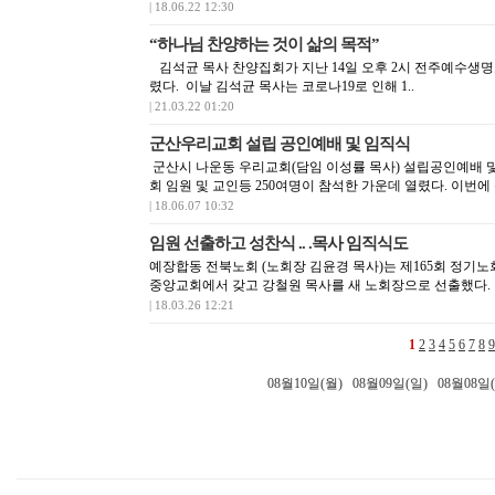
| 18.06.22 12:30
“하나님 찬양하는 것이 삶의 목적”
김석균 목사 찬양집회가 지난 14일 오후 2시 전주예수생명
렸다. 이날 김석균 목사는 코로나19로 인해 1..
| 21.03.22 01:20
군산우리교회 설립 공인예배 및 임직식
군산시 나운동 우리교회(담임 이성률 목사) 설립공인예배 및
회 임원 및 교인등 250여명이 참석한 가운데 열렸다. 이번에
| 18.06.07 10:32
임원 선출하고 성찬식 .. .목사 임직식도
예장합동 전북노회 (노회장 김윤경 목사)는 제165회 정기노회를
중앙교회에서 갖고 강철원 목사를 새 노회장으로 선출했다. 
| 18.03.26 12:21
1
2
3
4
5
6
7
8
9
08월10일(월)
08월09일(일)
08월08일