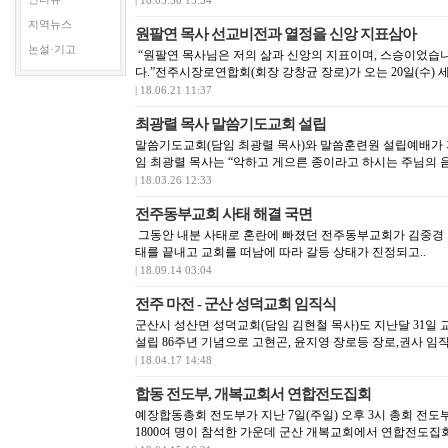
| 18.03.30 15:54
지역뉴스
원팔연 목사 선교비전과 열정을 신앙 지표삼아
논설·기고
“원팔연 목사님은 저의 삶과 신앙의 지표이며, 스승이었습니
다.”전주시장로연합회(회장 강창균 장로)가 오는 20일(수) 
| 18.06.21 11:37
최광렬 목사 말씀기도교회 설립
말씀기도교회(담임 최광렬 목사)와 말씀훈련원 설립예배가 지난
임 최광렬 목사는 “악하고 게으른 종이라고 하시는 주님의 음성
| 18.03.26 12:33
전주동부교회 사태 해결 국면
그동안 내분 사태로 혼란에 빠졌던 전주동부교회가 김중경 
태를 끝내고 교회를 떠남에 따라 갈등 상태가 진정되고..
| 18.09.14 03:04
전주 마전 - 군산 성덕교회 임직식
군산시 성산면 성덕교회(담임 김현철 목사)도 지난달 31일 교
설립 86주년 기념으로 고현곤, 윤지영 장로등 장로,권사 임직과
| 18.04.17 14:48
합동 전도부, 개복교회서 연합전도집회
예장합동총회 전도부가 지난 7일(주일) 오후 3시 총회 전
1800여 명이 참석한 가운데 군산 개복교회에서 연합전도집회를