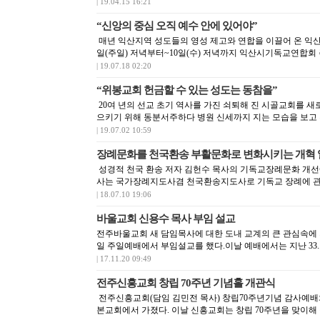
| 19.04.15 16:21
“신앙의 중심 오직 예수 안에 있어야”
매년 익산지역 성도들의 영성 제고와 연합을 이끌어 온 익산
일(주일) 저녁부터~10일(수) 저녁까지 익산시기독교연합회 
| 19.07.18 02:20
“위봉교회 헌금할 수 있는 성도는 동참을”
20여 년의 선교 초기 역사를 가진 쇠퇴해 진 시골교회를 새
으키기 위해 동분서주하다 병원 신세까지 지는 모습을 보고 
| 19.07.02 10:59
장례문화를 천국환송 부활문화로 변화시키는 개혁
성경적 천국 환송 저자 김헌수 목사의 기독교장례문화 개선에
사는 국가장례지도사겸 천국환송지도사로 기독교 장례에 관해
| 18.07.10 19:06
바울교회 신용수 목사 부임 설교
전주바울교회 새 담임목사에 대한 도내 교계의 큰 관심속에 지
일 주일예배에서 부임설교를 했다.이날 예배에서는 지난 33.
| 17.11.20 09:49
전주신흥교회 창립 70주년 기념홀 개관식
전주신흥교회(담임 김민전 목사) 창립70주년기념 감사예배와
본교회에서 가졌다. 이날 신흥교회는 창립 70주년을 맞이해 창