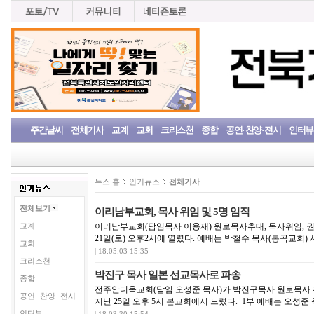
주간날씨
전체기사
교계
교회
크리스천
종합
공연· 찬양· 전시
인터뷰
뉴스 홈
인기뉴스
전체기사
전체보기
이리남부교회, 목사 위임 및 5명 임직
이리남부교회(담임목사 이용재) 원로목사추대, 목사위임, 권사
교계
21일(토) 오후2시에 열렸다. 예배는 박철수 목사(봉곡교회) 
교회
| 18.05.03 15:35
크리스천
박진구 목사 일본 선교목사로 파송
종합
전주안디옥교회(담임 오성준 목사)가 박진구목사 원로목사 
공연· 찬양· 전시
지난 25일 오후 5시 본교회에서 드렸다. 1부 예배는 오성준 
인터뷰