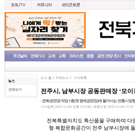
주간날씨
전체기사
교계
교회
크리스천
종합
공연· 찬양· 전시
인터뷰
뉴스 홈
지역뉴스
기사목록
전주시, 남부시장 공동판매장 ‘모이장
전체보기
- 문화공판장 작당 1층(옛 원예공판장)에 들어서는 전통시장
기사입력 2025-11-04 오후 3:33:00 | 최종수정 2025-11-04 15:33
전북특별자치도 특산품을 구매하며 다양
형 복합문화공간이 전주 남부시장에 