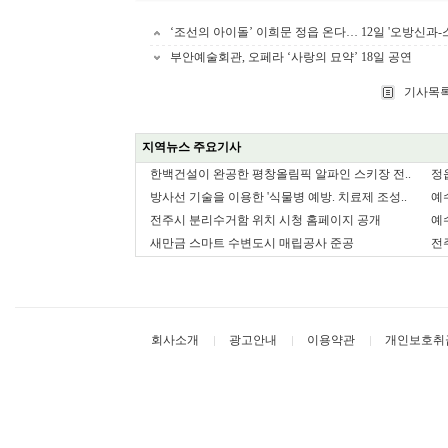
‘조선의 아이돌’ 이희문 정읍 온다… 12일 '오방신과-
부안예술회관, 오페라 ‘사랑의 묘약’ 18일 공연
기사목록
지역뉴스 주요기사
한백건설이 완공한 평창올림픽 알파인 스키장 전..
정
방사선 기술을 이용한 '식물병 예방. 치료제 조성..
예
전주시 분리수거함 위치 시청 홈페이지 공개
예
새만금 스마트 수변도시 매립공사 준공
전
회사소개
광고안내
이용약관
개인보호취